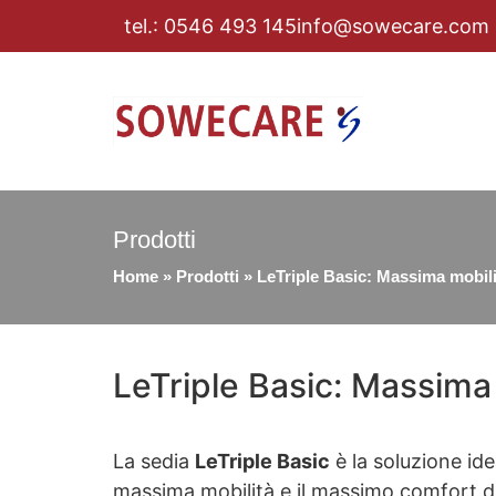
tel.: 0546 493 145
info@sowecare.com
Prodotti
Home
»
Prodotti
»
LeTriple Basic: Massima mobil
LeTriple Basic: Massima
La sedia
LeTriple Basic
è la soluzione ide
massima mobilità e il massimo comfort du