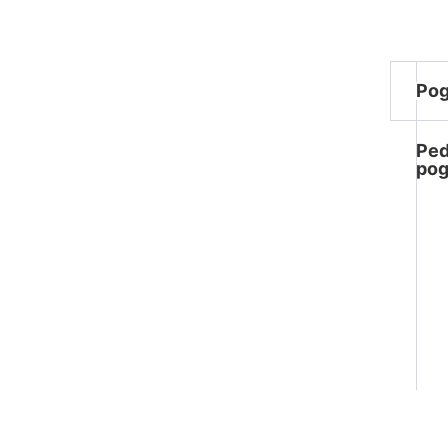
Pog
Pe
pog