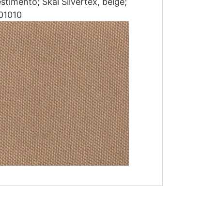
stimento; Skai Silvertex, beige;
01010