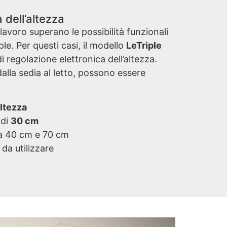
 dell’altezza
 lavoro superano le possibilità funzionali
le. Per questi casi, il modello
LeTriple
 di regolazione elettronica dell’altezza.
lla sedia al letto, possono essere
altezza
 di
30 cm
tra 40 cm e 70 cm
i da utilizzare